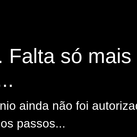
. Falta só mai
..
io ainda não foi autoriza
os passos...