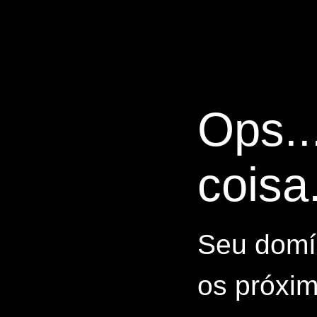
Ops..
coisa.
Seu domín
os próxim