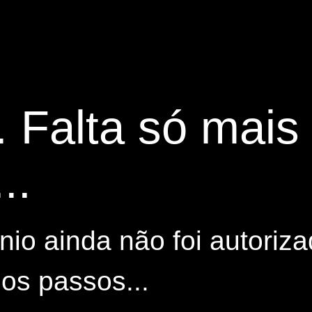
. Falta só mai
..
io ainda não foi autoriza
os passos...