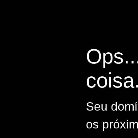
Ops..
coisa.
Seu domín
os próxim