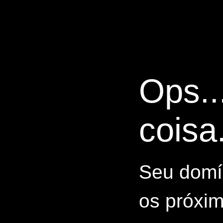
Ops..
coisa.
Seu domín
os próxim