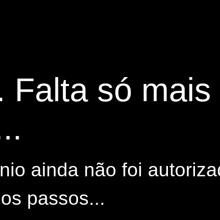
. Falta só mai
..
io ainda não foi autoriza
os passos...