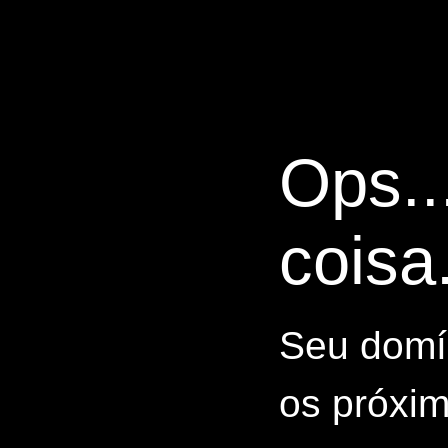
Ops..
coisa.
Seu domín
os próxim