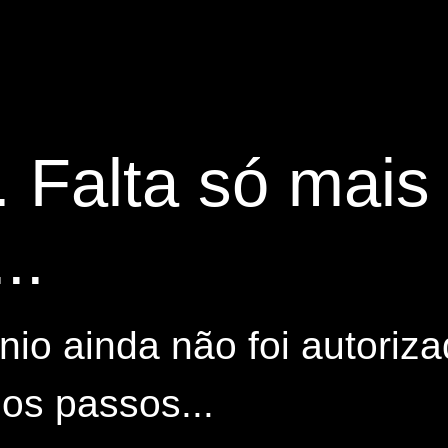
. Falta só mai
..
io ainda não foi autoriza
os passos...