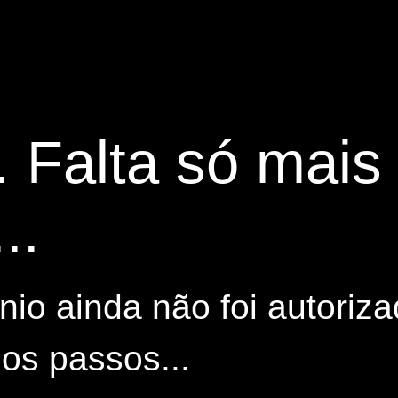
. Falta só mai
..
io ainda não foi autoriza
os passos...