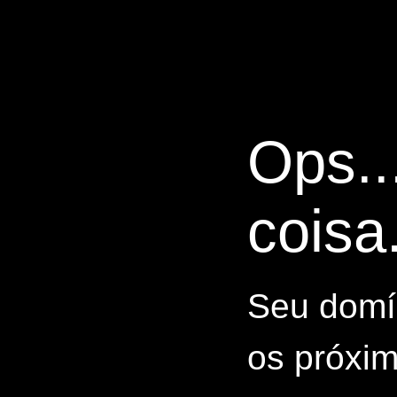
Ops..
coisa.
Seu domín
os próxim