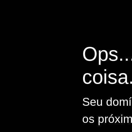
Ops..
coisa.
Seu domín
os próxim