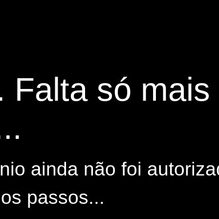
. Falta só mai
..
io ainda não foi autoriza
os passos...