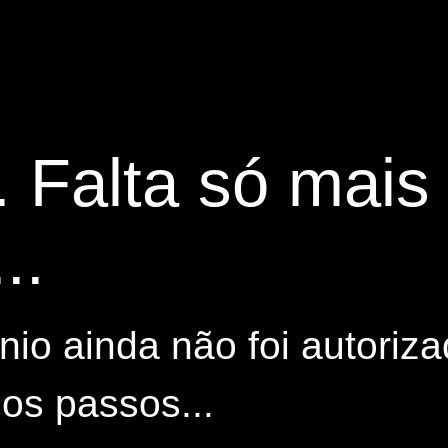
. Falta só mai
..
io ainda não foi autoriza
os passos...