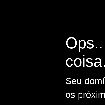
Ops..
coisa.
Seu domín
os próxim