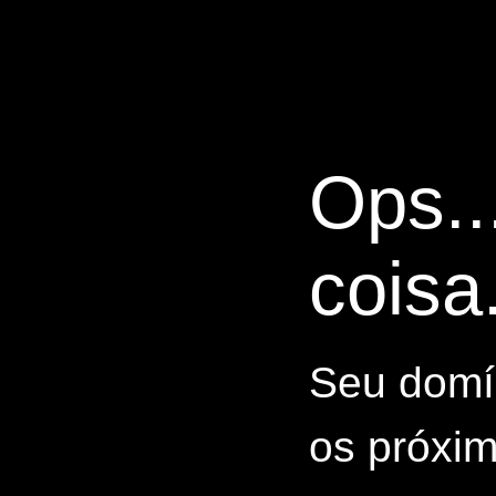
Ops..
coisa.
Seu domín
os próxim