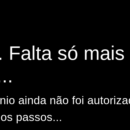
. Falta só mai
..
io ainda não foi autoriza
os passos...