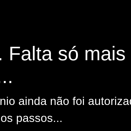
. Falta só mai
..
io ainda não foi autoriza
os passos...