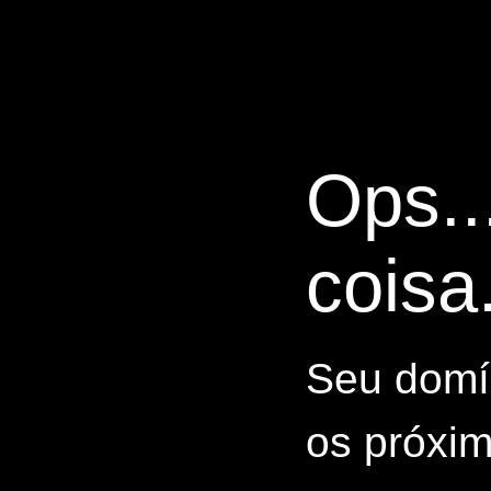
Ops..
coisa.
Seu domín
os próxim