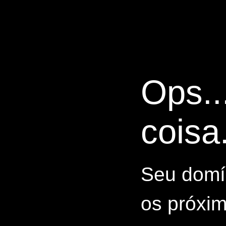
Ops..
coisa.
Seu domín
os próxim