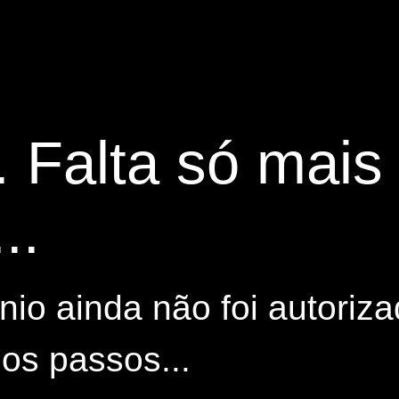
. Falta só mai
..
io ainda não foi autoriza
os passos...