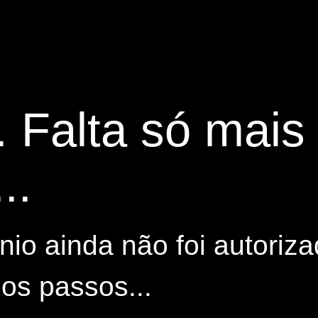
. Falta só mai
..
io ainda não foi autoriza
os passos...