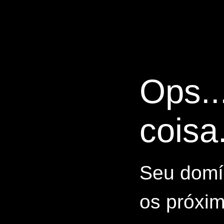
Ops..
coisa.
Seu domín
os próxim