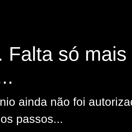
. Falta só mai
..
io ainda não foi autoriza
os passos...