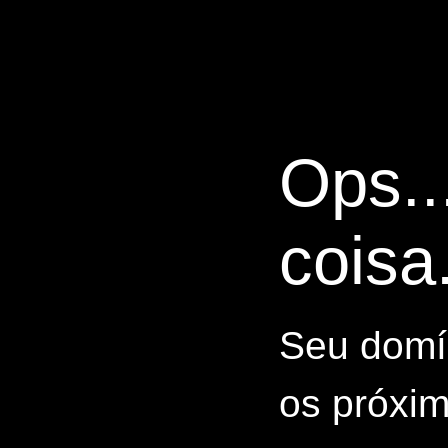
Ops..
coisa.
Seu domín
os próxim