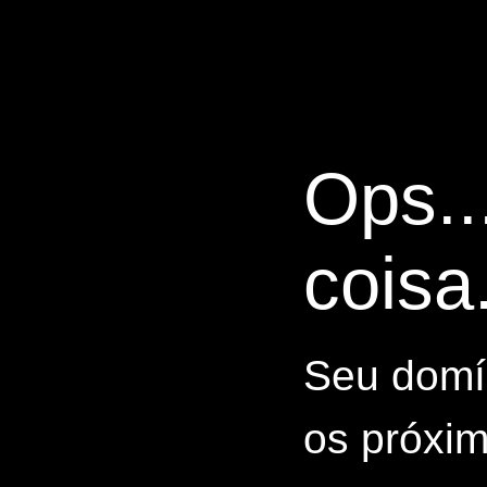
Ops..
coisa.
Seu domín
os próxim