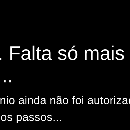
. Falta só mai
..
io ainda não foi autoriza
os passos...