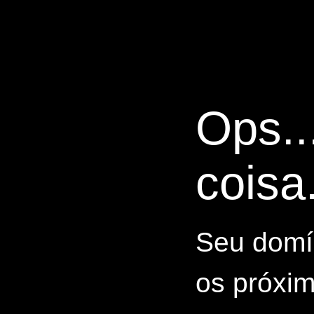
Ops..
coisa.
Seu domín
os próxim