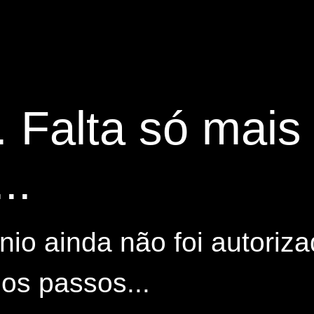
. Falta só mai
..
io ainda não foi autoriza
os passos...