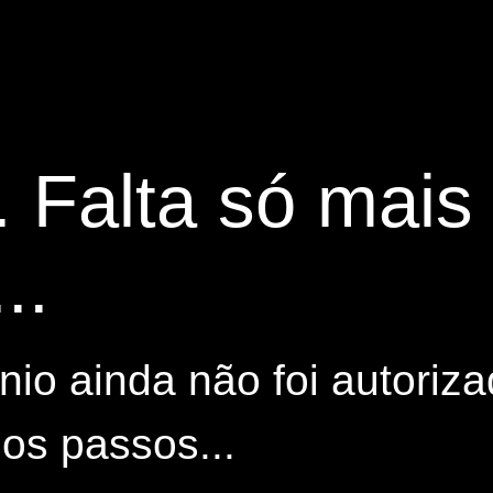
. Falta só mai
..
io ainda não foi autoriza
os passos...