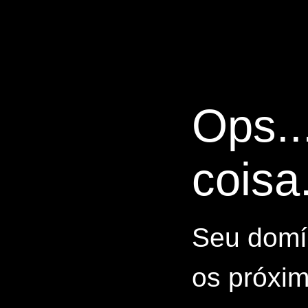
Ops..
coisa.
Seu domín
os próxim