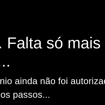
. Falta só mai
..
io ainda não foi autoriza
os passos...