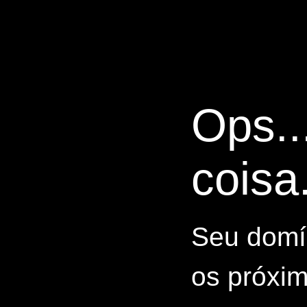
Ops..
coisa.
Seu domín
os próxim