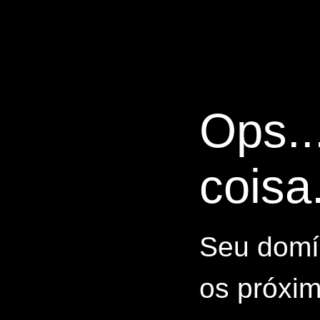
Ops..
coisa.
Seu domín
os próxim