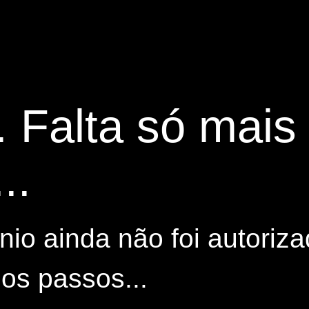
. Falta só mai
..
io ainda não foi autoriza
os passos...