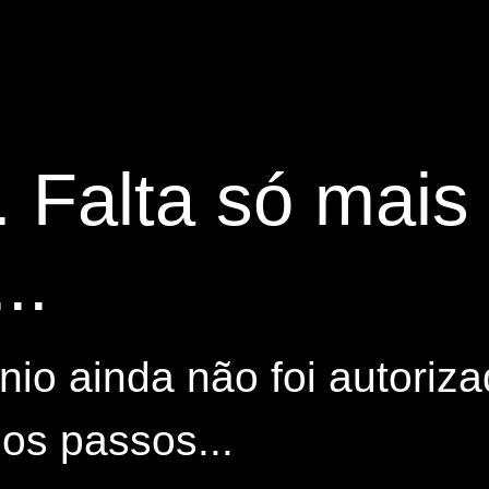
. Falta só mai
..
io ainda não foi autoriza
os passos...