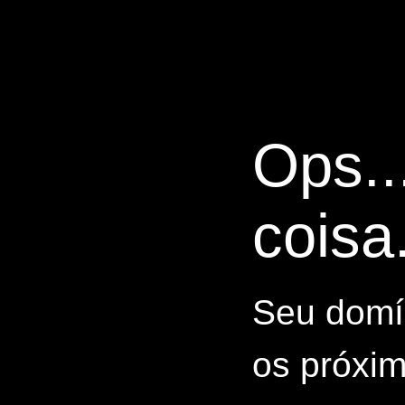
Ops..
coisa.
Seu domín
os próxim