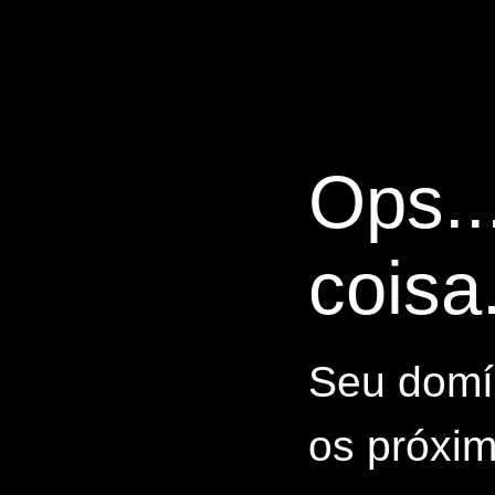
Ops..
coisa.
Seu domín
os próxim