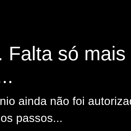
. Falta só mai
..
io ainda não foi autoriza
os passos...