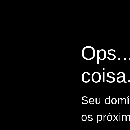
Ops..
coisa.
Seu domín
os próxim