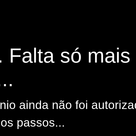
. Falta só mai
..
io ainda não foi autoriza
os passos...