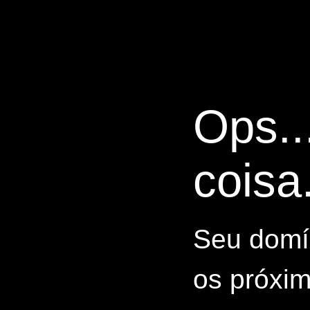
Ops..
coisa.
Seu domín
os próxim