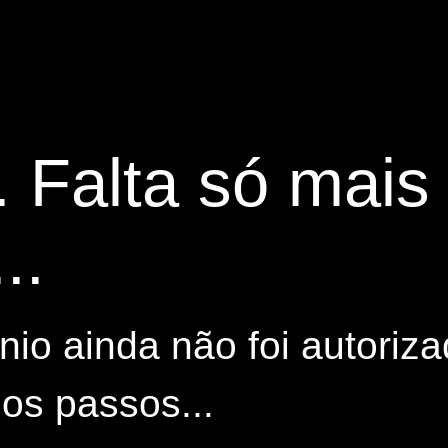
. Falta só mai
..
io ainda não foi autoriza
os passos...