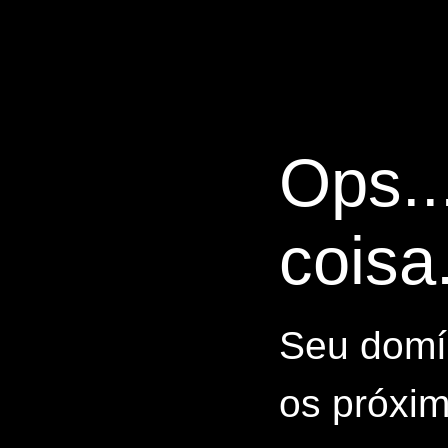
Ops..
coisa.
Seu domín
os próxim