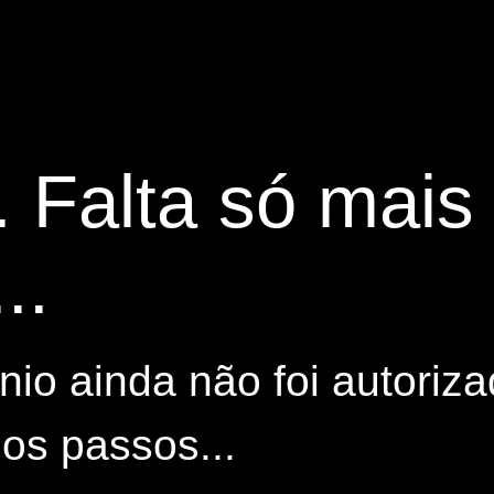
. Falta só mai
..
io ainda não foi autoriza
os passos...