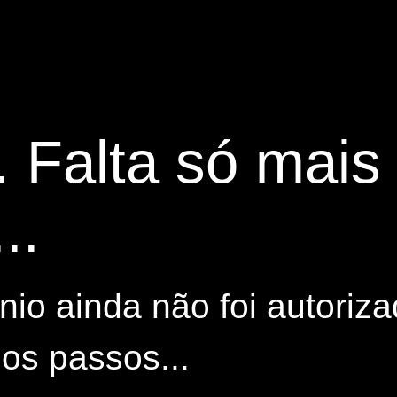
. Falta só mai
..
io ainda não foi autoriza
os passos...