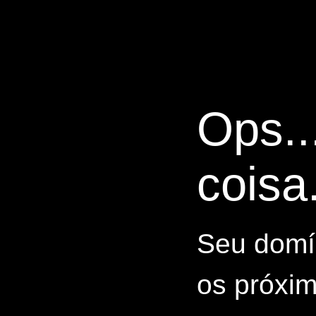
Ops..
coisa.
Seu domín
os próxim