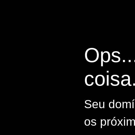
Ops..
coisa.
Seu domín
os próxim