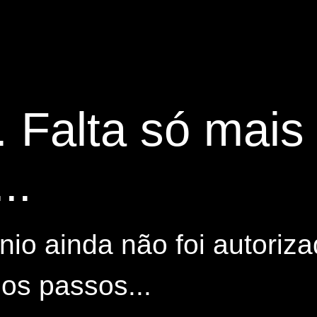
. Falta só mai
..
io ainda não foi autoriza
os passos...