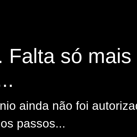
. Falta só mai
..
io ainda não foi autoriza
os passos...