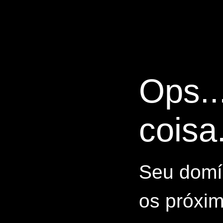
Ops..
coisa.
Seu domín
os próxim