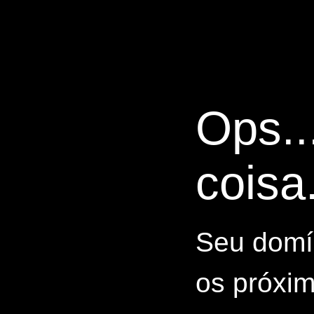
Ops..
coisa.
Seu domín
os próxim