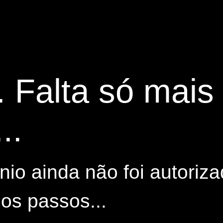
. Falta só mai
..
io ainda não foi autoriza
os passos...