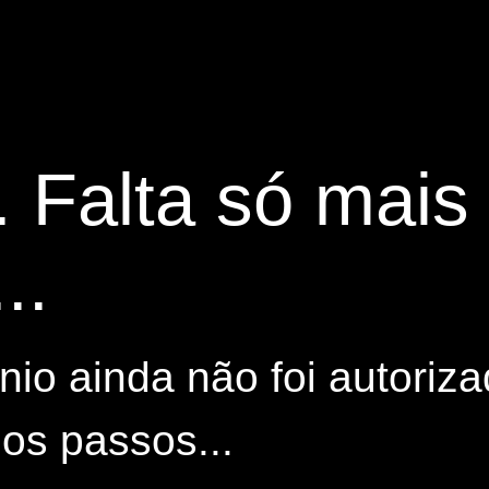
. Falta só mai
..
io ainda não foi autoriza
os passos...