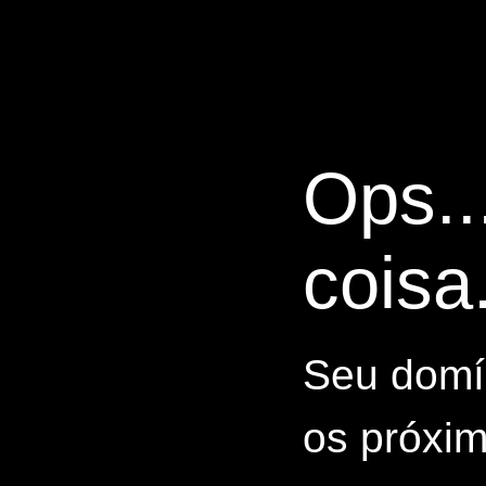
Ops..
coisa.
Seu domín
os próxim